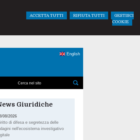
ACCETTA TUTTI
RIFIUTA TUTTI
GESTISCI
COOKIE
English
News Giuridiche
8/08/2026
iritto di difesa e segretezza delle
ndagini nell'ecosistema investigativo
igitale