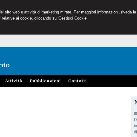
 del sito web e attività di marketing mirate. Per maggiori informazioni, riveda la
 relative ai cookie, cliccando su 'Gestisci Cookie'
rdo
Attività
Pubblicazioni
Contatti
0
D
i
d