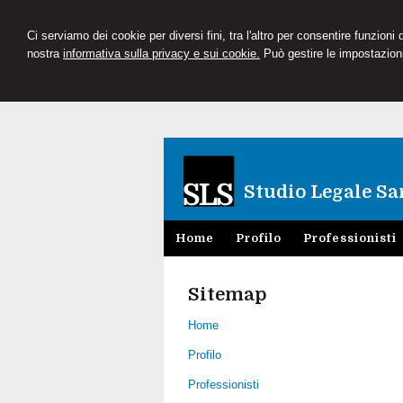
Ci serviamo dei cookie per diversi fini, tra l'altro per consentire funzioni
nostra
informativa sulla privacy e sui cookie.
Può gestire le impostazioni
Studio Legale Sa
Home
Profilo
Professionisti
Sitemap
Home
Profilo
Professionisti