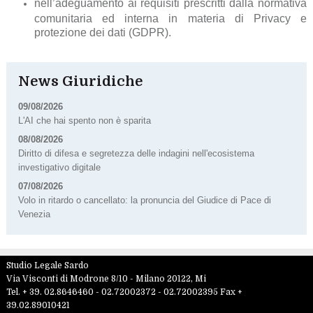
nell’adeguamento ai requisiti prescritti dalla normativa
comunitaria ed interna in materia di Privacy e
protezione dei dati (GDPR).
News Giuridiche
09/08/2026
L'AI che hai spento non è sparita
08/08/2026
Diritto di difesa e segretezza delle indagini nell'ecosistema
investigativo digitale
07/08/2026
Volo in ritardo o cancellato: la pronuncia del Giudice di Pace di
Venezia
Studio Legale Sardo
Via Visconti di Modrone 8/10 -
Milano
20122
,
Mi
Tel.
+ 39. 02.8646460 - 02.72002372 - 02.72002395
Fax
+
39.02.89010421